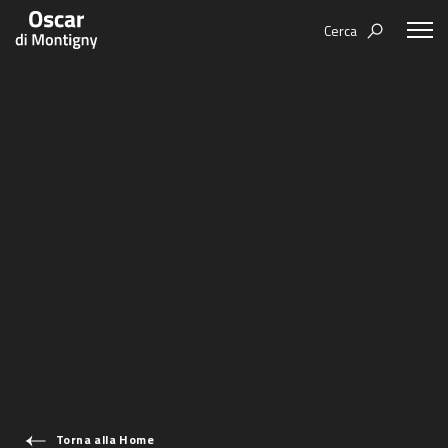
Cerca
Aree tematiche
Humanovability
Bio
Economia Sferica
Books
Centodieci
Events
Nuovi Eroi
Video
Be Your Essence
IT
Futurability
Torna alla Home