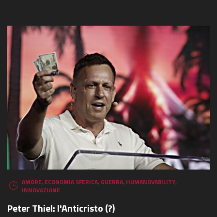
AMORE
,
ECONOMIA SFERICA
,
GUERRA
,
HUMANOVABILITY
,
INNOVAZIONE
Peter Thiel: l'Anticristo (?)