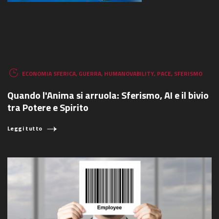
COSA STAI CERCANDO?
ECONOMIA SFERICA
,
GUERRA
,
HUMANOVABILITY
,
PACE
,
SFERISMO
Quando l'Anima si arruola: Sferismo, AI e il bivio
tra Potere e Spirito
Leggi tutto