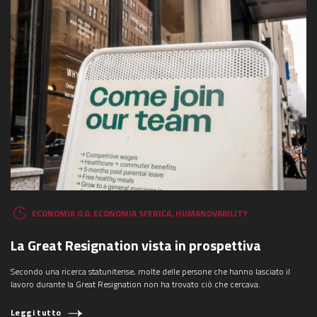
ECONOMIA 0.0
,
ECONOMIA SFERICA
,
HUMANOVABILITY
La Great Resignation vista in prospettiva
Secondo una ricerca statunitense, molte delle persone che hanno lasciato il
lavoro durante la Great Resignation non ha trovato ciò che cercava.
Leggi tutto