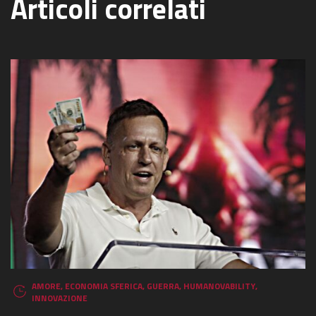
Articoli correlati
AMORE
,
ECONOMIA SFERICA
,
GUERRA
,
HUMANOVABILITY
,
INNOVAZIONE