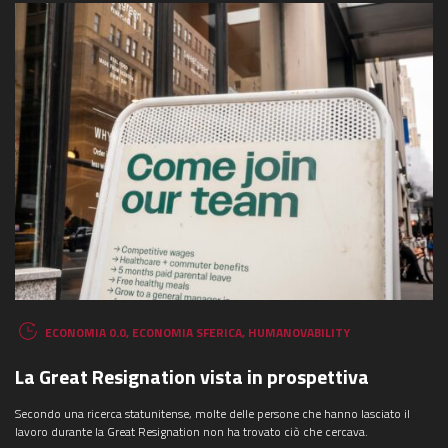
ECONOMIA 0.0
,
ECONOMIA SFERICA
,
HUMANOVABILITY
La Great Resignation vista in prospettiva
Secondo una ricerca statunitense, molte delle persone che hanno lasciato il
lavoro durante la Great Resignation non ha trovato ciò che cercava.