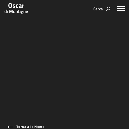
Cerca
Aree tematiche
Humanovability
Bio
Economia Sferica
Books
Centodieci
Events
Nuovi Eroi
Video
Be Your Essence
IT
Futurability
Torna alla Home