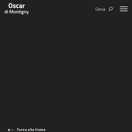
Cerca
Aree tematiche
Humanovability
Bio
Economia Sferica
Books
Centodieci
Events
Nuovi Eroi
Video
Be Your Essence
IT
Futurability
Torna alla Home