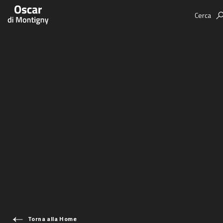
Cerca
Aree tematiche
Humanovability
Bio
Economia Sferica
Books
Centodieci
Events
Nuovi Eroi
Video
Be Your Essence
IT
Futurability
Torna alla Home