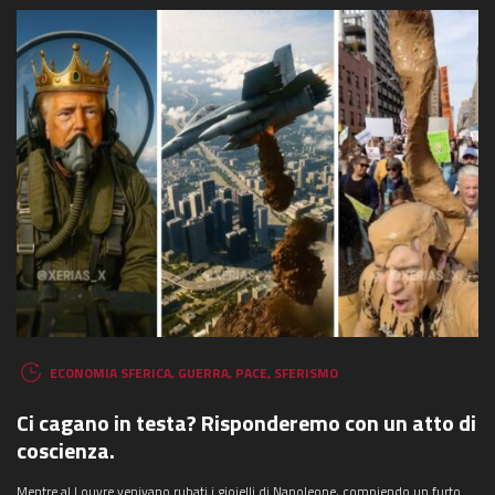
ECONOMIA SFERICA
,
GUERRA
,
PACE
,
SFERISMO
Ci cagano in testa? Risponderemo con un atto di
coscienza.
Mentre al Louvre venivano rubati i gioielli di Napoleone, compiendo un furto