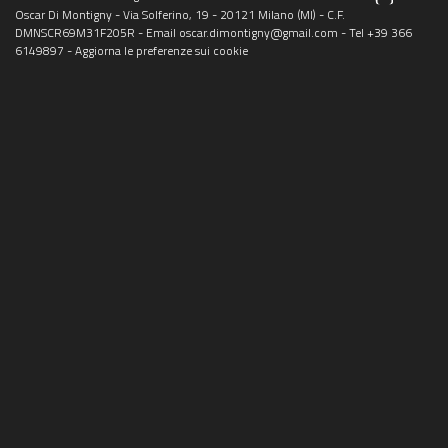
Oscar Di Montigny - Via Solferino, 19 - 20121 Milano (MI) - C.F.
DMNSCR69M31F205R - Email
oscar.dimontigny@gmail.com
- Tel
+39 366
6149897
-
Aggiorna le preferenze sui cookie