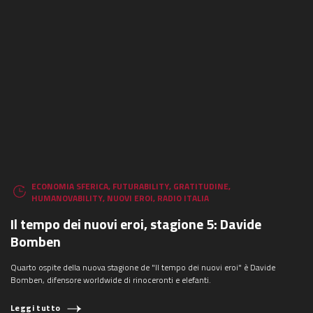
ECONOMIA SFERICA
,
FUTURABILITY
,
GRATITUDINE
,
HUMANOVABILITY
,
NUOVI EROI
,
RADIO ITALIA
Il tempo dei nuovi eroi, stagione 5: Davide
Bomben
Quarto ospite della nuova stagione de "Il tempo dei nuovi eroi" è Davide
COSA STAI CERCANDO?
Bomben, difensore worldwide di rinoceronti e elefanti.
Leggi tutto