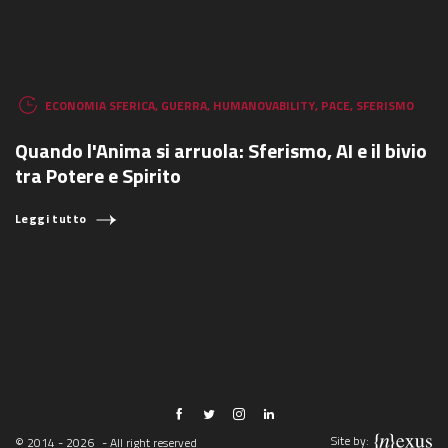
ECONOMIA SFERICA
,
GUERRA
,
HUMANOVABILITY
,
PACE
,
SFERISMO
Quando l'Anima si arruola: Sferismo, AI e il bivio
tra Potere e Spirito
Leggi tutto
Site by:
© 2014 - 2026
- All right reserved