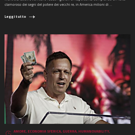
clamoroso dei segni del potere dei vecchi re, in America milioni di ...
Leggi tutto
AMORE
,
ECONOMIA SFERICA
,
GUERRA
,
HUMANOVABILITY
,