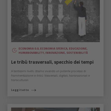
ECONOMIA 0.0
,
ECONOMIA SFERICA
,
EDUCAZIONE
,
HUMANOVABILITY
,
INNOVAZIONE
,
SOSTENIBILITÀ
Le tribù trasversali, specchio dei tempi
A tantissimi livelli, stiamo vivendo un potente processo di
frammentazione in tribù: trasversali, digitali, transnazionali e
transculturali.
Leggi tutto