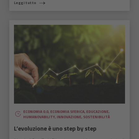
Leggi tutto
ECONOMIA 0.0
,
ECONOMIA SFERICA
,
EDUCAZIONE
,
HUMANOVABILITY
,
INNOVAZIONE
,
SOSTENIBILITÀ
L’evoluzione è uno step by step