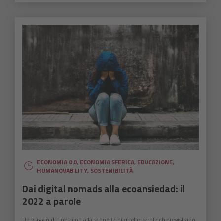
ECONOMIA 0.0
,
ECONOMIA SFERICA
,
EDUCAZIONE
,
HUMANOVABILITY
,
SOSTENIBILITÀ
Dai digital nomads alla ecoansiedad: il
2022 a parole
Un viaggio di fine anno alla scoperta di quelle parole che registrano