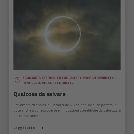
ECONOMIA SFERICA
,
FUTURABILITY
,
HUMANOVABILITY
,
INNOVAZIONE
,
SOSTENIBILITÀ
Qualcosa da salvare
Eravamo tutti ansiosi di liberarci del 2022, eppure ci ha portato in
dote anche alcune scoperte e innovazioni scientifiche da valorizzare
nel nuovo anno.
Leggi tutto