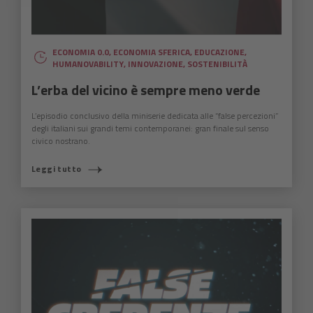
ECONOMIA 0.0
,
ECONOMIA SFERICA
,
EDUCAZIONE
,
HUMANOVABILITY
,
INNOVAZIONE
,
SOSTENIBILITÀ
L’erba del vicino è sempre meno verde
L’episodio conclusivo della miniserie dedicata alle “false percezioni”
degli italiani sui grandi temi contemporanei: gran finale sul senso
civico nostrano.
Leggi tutto