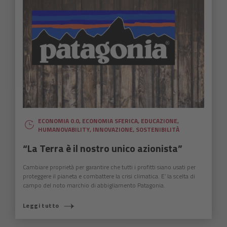
ECONOMIA 0.0
,
ECONOMIA SFERICA
,
EDUCAZIONE
,
HUMANOVABILITY
,
INNOVAZIONE
,
SOSTENIBILITÀ
“La Terra è il nostro unico azionista”
Cambiare proprietà per garantire che tutti i profitti siano usati per
proteggere il pianeta e combattere la crisi climatica. E’ la scelta di
campo del noto marchio di abbigliamento Patagonia.
Leggi tutto