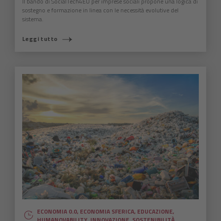
Il bando di SocialTech4EU per imprese sociali propone una logica di
sostegno e formazione in linea con le necessità evolutive del
sistema.
Leggi tutto
ECONOMIA 0.0
,
ECONOMIA SFERICA
,
EDUCAZIONE
,
HUMANOVABILITY
,
INNOVAZIONE
,
SOSTENIBILITÀ