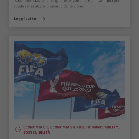
“smombie”, crasi di “smartphone” e “zombie”. E’ chi cammina per
strada senza alzare lo sguardo dal telefono.
Leggi tutto
ECONOMIA 0.0
,
ECONOMIA SFERICA
,
HUMANOVABILITY
,
SOSTENIBILITÀ