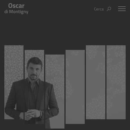
Cerca
Oscar Di Montigny
Aree tematiche
Humanovability
Bio
Economia Sferica
Books
Centodieci
Events
Nuovi Eroi
Video
Be Your Essence
IT
EN
ES
Futurability