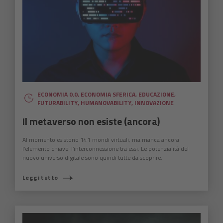
ECONOMIA 0.0
,
ECONOMIA SFERICA
,
EDUCAZIONE
,
FUTURABILITY
,
HUMANOVABILITY
,
INNOVAZIONE
Il metaverso non esiste (ancora)
Al momento esistono 141 mondi virtuali, ma manca ancora
l’elemento chiave: l’interconnessione tra essi. Le potenzialità del
nuovo universo digitale sono quindi tutte da scoprire.
Leggi tutto