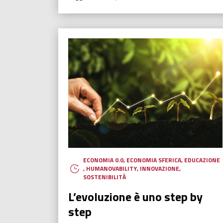
ECONOMIA 0.0
,
ECONOMIA SFERICA
,
EDUCAZIONE
,
HUMANOVABILITY
,
INNOVAZIONE
,
SOSTENIBILITÀ
L’evoluzione è uno step by
step