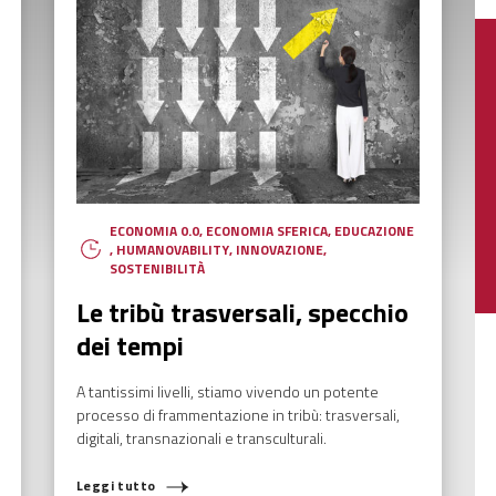
ECONOMIA 0.0
,
ECONOMIA SFERICA
,
EDUCAZIONE
,
HUMANOVABILITY
,
INNOVAZIONE
,
SOSTENIBILITÀ
Le tribù trasversali, specchio
dei tempi
A tantissimi livelli, stiamo vivendo un potente
COSA STAI CERCANDO?
processo di frammentazione in tribù: trasversali,
digitali, transnazionali e transculturali.
Leggi tutto