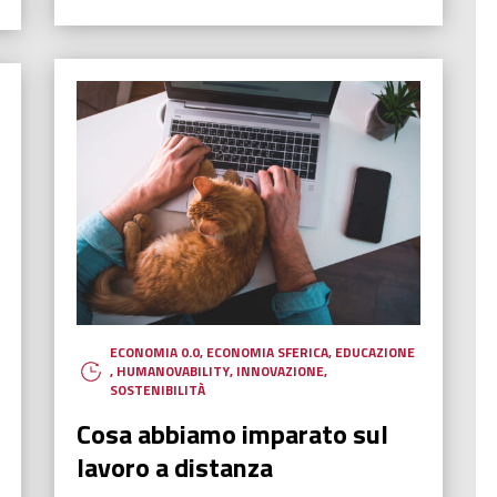
ECONOMIA 0.0
,
ECONOMIA SFERICA
,
EDUCAZIONE
,
HUMANOVABILITY
,
INNOVAZIONE
,
SOSTENIBILITÀ
Cosa abbiamo imparato sul
lavoro a distanza