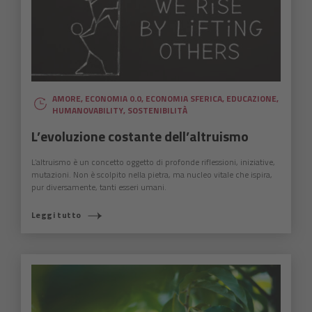
AMORE
,
ECONOMIA 0.0
,
ECONOMIA SFERICA
,
EDUCAZIONE
,
HUMANOVABILITY
,
SOSTENIBILITÀ
L’evoluzione costante dell’altruismo
L’altruismo è un concetto oggetto di profonde riflessioni, iniziative,
mutazioni. Non è scolpito nella pietra, ma nucleo vitale che ispira,
pur diversamente, tanti esseri umani.
Leggi tutto