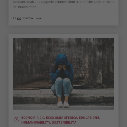
dote anche alcune scoperte e innovazioni scientifiche da valorizzare
nel nuovo anno.
Leggi tutto
ECONOMIA 0.0
,
ECONOMIA SFERICA
,
EDUCAZIONE
,
HUMANOVABILITY
,
SOSTENIBILITÀ