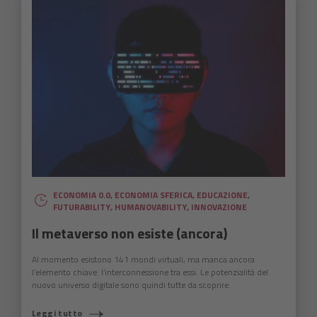
ECONOMIA 0.0
,
ECONOMIA SFERICA
,
EDUCAZIONE
,
FUTURABILITY
,
HUMANOVABILITY
,
INNOVAZIONE
Il metaverso non esiste (ancora)
Al momento esistono 141 mondi virtuali, ma manca ancora
l’elemento chiave: l’interconnessione tra essi. Le potenzialità del
nuovo universo digitale sono quindi tutte da scoprire.
Leggi tutto