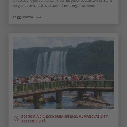
un’occasione per confrontarmi con un pubblico attento e sensibile
sul grande tema della sostenibilità nelle organizzazioni.
Leggi tutto
ECONOMIA 0.0
,
ECONOMIA SFERICA
,
HUMANOVABILITY
,
SOSTENIBILITÀ