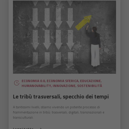
ECONOMIA 0.0
,
ECONOMIA SFERICA
,
EDUCAZIONE
,
HUMANOVABILITY
,
INNOVAZIONE
,
SOSTENIBILITÀ
Le tribù trasversali, specchio dei tempi
A tantissimi livelli, stiamo vivendo un potente processo di
frammentazione in tribù: trasversali, digitali, transnazionali e
transculturali.
Leggi tutto