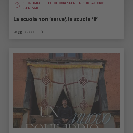
ECONOMIA 0.0
,
ECONOMIA SFERICA
,
EDUCAZIONE
,
SFERISMO
La scuola non ‘serve’, la scuola ‘è’
Leggi tutto