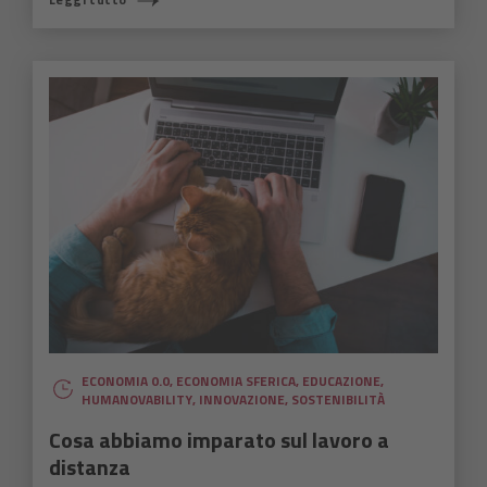
ECONOMIA 0.0
,
ECONOMIA SFERICA
,
EDUCAZIONE
,
HUMANOVABILITY
,
INNOVAZIONE
,
SOSTENIBILITÀ
Cosa abbiamo imparato sul lavoro a
distanza