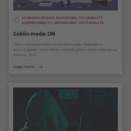
ECONOMIA SFERICA
,
EDUCAZIONE
,
FUTURABILITY
,
HUMANOVABILITY
,
INNOVAZIONE
,
SOSTENIBILITÀ
Goblin mode: ON
“Stile o comportamento volutamente sciatto, trasandato e
autoindulgente”: Goblin Mode, modalità goblin, è stata eletta parola
dell’anno 2022.
Leggi tutto