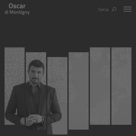
Cerca
Oscar Di Montigny
Aree tematiche
Humanovability
Bio
Economia Sferica
Books
Centodieci
Events
Nuovi Eroi
Video
Be Your Essence
IT
EN
ES
Futurability