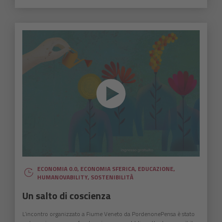
ECONOMIA 0.0
,
ECONOMIA SFERICA
,
EDUCAZIONE
,
HUMANOVABILITY
,
SOSTENIBILITÀ
Un salto di coscienza
L’incontro organizzato a Fiume Veneto da PordenonePensa è stato