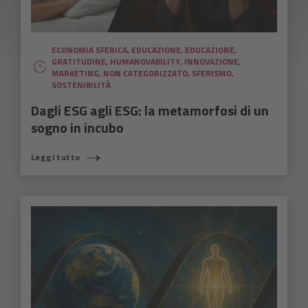
ECONOMIA SFERICA
,
EDUCAZIONE
,
EDUCAZIONE
,
GRATITUDINE
,
HUMANOVABILITY
,
INNOVAZIONE
,
MARKETING
,
NON CATEGORIZZATO
,
SFERISMO
,
SOSTENIBILITÀ
Dagli ESG agli ESG: la metamorfosi di un
sogno in incubo
Leggi tutto