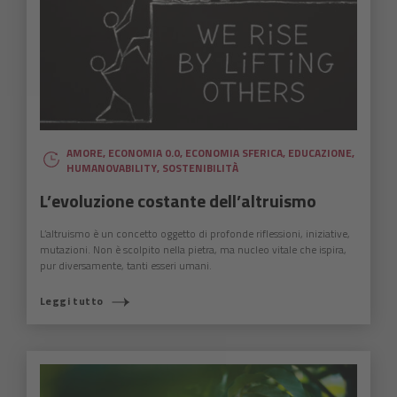
AMORE
,
ECONOMIA 0.0
,
ECONOMIA SFERICA
,
EDUCAZIONE
,
HUMANOVABILITY
,
SOSTENIBILITÀ
L’evoluzione costante dell’altruismo
L’altruismo è un concetto oggetto di profonde riflessioni, iniziative,
mutazioni. Non è scolpito nella pietra, ma nucleo vitale che ispira,
pur diversamente, tanti esseri umani.
Leggi tutto