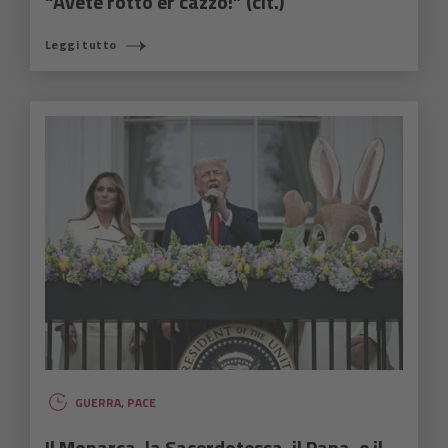
“Avete rotto er cazzo!” (cit.)
Leggi tutto
GUERRA
,
PACE
Il Monarca, la Sacerdotessa, il Papa, e il