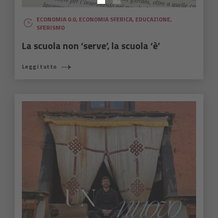
ECONOMIA 0.0
,
ECONOMIA SFERICA
,
EDUCAZIONE
,
SFERISMO
La scuola non ‘serve’, la scuola ‘è’
Leggi tutto