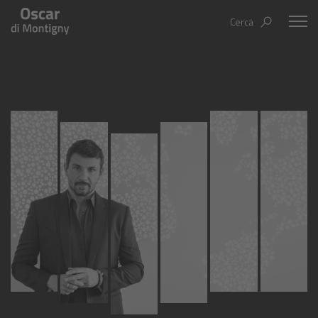
Cerca
Oscar Di Montigny
Aree tematiche
Humanovability
Bio
Economia Sferica
Books
Centodieci
Events
Nuovi Eroi
Video
Be Your Essence
IT
EN
ES
Futurability