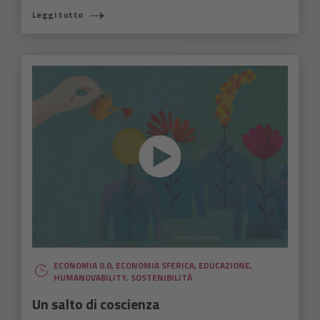
Leggi tutto
ECONOMIA 0.0
,
ECONOMIA SFERICA
,
EDUCAZIONE
,
HUMANOVABILITY
,
SOSTENIBILITÀ
Un salto di coscienza