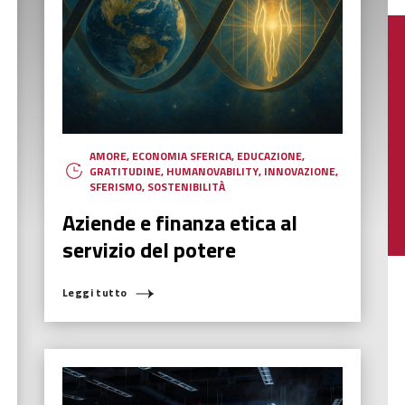
AMORE
,
ECONOMIA SFERICA
,
EDUCAZIONE
,
GRATITUDINE
,
HUMANOVABILITY
,
INNOVAZIONE
,
SFERISMO
,
SOSTENIBILITÀ
Aziende e finanza etica al
servizio del potere
Leggi tutto
COSA STAI CERCANDO?