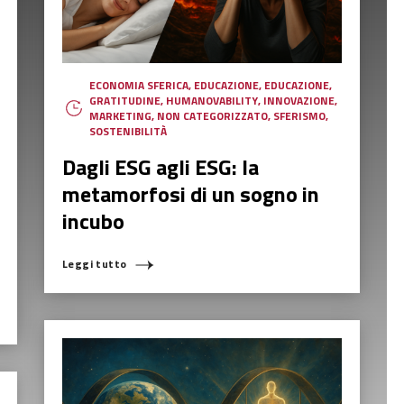
ECONOMIA SFERICA
,
EDUCAZIONE
,
EDUCAZIONE
,
GRATITUDINE
,
HUMANOVABILITY
,
INNOVAZIONE
,
MARKETING
,
NON CATEGORIZZATO
,
SFERISMO
,
SOSTENIBILITÀ
Dagli ESG agli ESG: la
metamorfosi di un sogno in
incubo
Leggi tutto