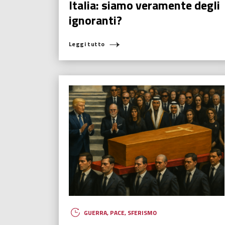
Italia: siamo veramente degli
ignoranti?
Leggi tutto
GUERRA
,
PACE
,
SFERISMO