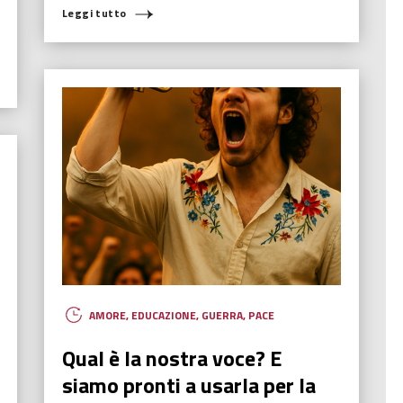
Leggi tutto
AMORE
,
EDUCAZIONE
,
GUERRA
,
PACE
Qual è la nostra voce? E
siamo pronti a usarla per la