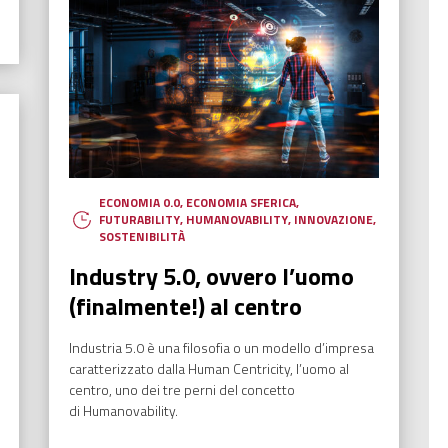
ECONOMIA 0.0
,
ECONOMIA SFERICA
,
FUTURABILITY
,
HUMANOVABILITY
,
INNOVAZIONE
,
SOSTENIBILITÀ
Industry 5.0, ovvero l’uomo
(finalmente!) al centro
Industria 5.0 è una filosofia o un modello d’impresa
caratterizzato dalla Human Centricity, l’uomo al
centro, uno dei tre perni del concetto
di Humanovability.