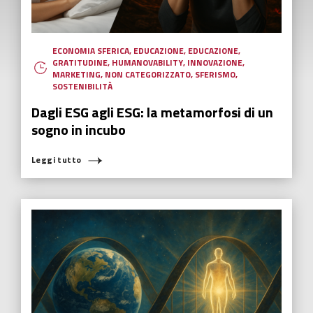
ECONOMIA SFERICA
,
EDUCAZIONE
,
EDUCAZIONE
,
GRATITUDINE
,
HUMANOVABILITY
,
INNOVAZIONE
,
MARKETING
,
NON CATEGORIZZATO
,
SFERISMO
,
SOSTENIBILITÀ
Dagli ESG agli ESG: la metamorfosi di un
sogno in incubo
Leggi tutto