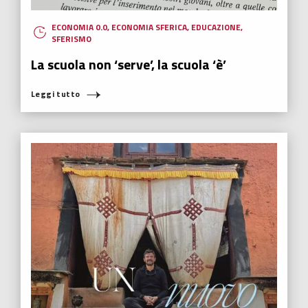
ECONOMIA 0.0
,
ECONOMIA SFERICA
,
EDUCAZIONE
,
SFERISMO
La scuola non ‘serve’, la scuola ‘è’
Leggi tutto