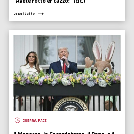
“Avete rotto er cazzo!” (cit.)
Leggi tutto
GUERRA
,
PACE
Il Monarca, la Sacerdotessa, il Papa, e il