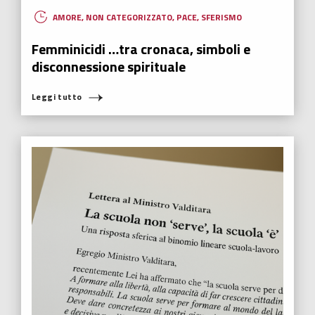
AMORE
,
NON CATEGORIZZATO
,
PACE
,
SFERISMO
Femminicidi …tra cronaca, simboli e
disconnessione spirituale
Leggi tutto
COSA STAI CERCANDO?