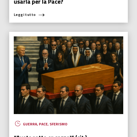
usarla per la Pace?
Leggi tutto
GUERRA
,
PACE
,
SFERISMO