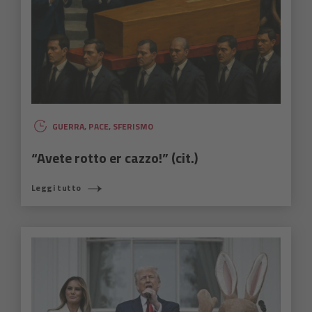
GUERRA
,
PACE
,
SFERISMO
“Avete rotto er cazzo!” (cit.)
Leggi tutto