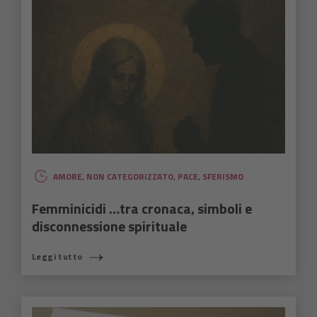
AMORE
,
NON CATEGORIZZATO
,
PACE
,
SFERISMO
Femminicidi …tra cronaca, simboli e
disconnessione spirituale
Leggi tutto