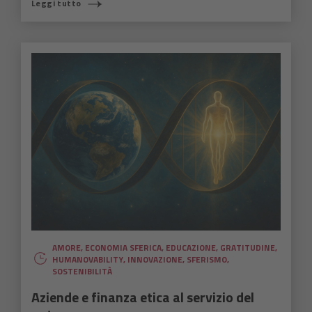
Leggi tutto
AMORE
,
ECONOMIA SFERICA
,
EDUCAZIONE
,
GRATITUDINE
,
HUMANOVABILITY
,
INNOVAZIONE
,
SFERISMO
,
SOSTENIBILITÀ
Aziende e finanza etica al servizio del