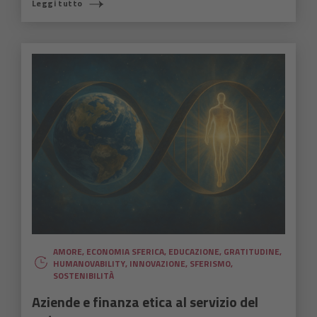
Leggi tutto
AMORE
,
ECONOMIA SFERICA
,
EDUCAZIONE
,
GRATITUDINE
,
HUMANOVABILITY
,
INNOVAZIONE
,
SFERISMO
,
SOSTENIBILITÀ
Aziende e finanza etica al servizio del