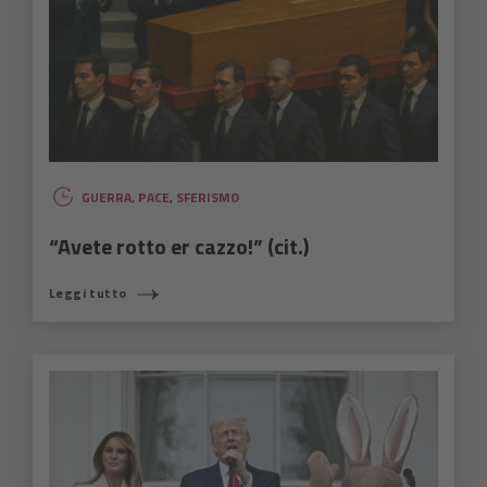
GUERRA
,
PACE
,
SFERISMO
“Avete rotto er cazzo!” (cit.)
Leggi tutto