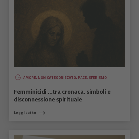
AMORE
,
NON CATEGORIZZATO
,
PACE
,
SFERISMO
Femminicidi …tra cronaca, simboli e
disconnessione spirituale
Leggi tutto