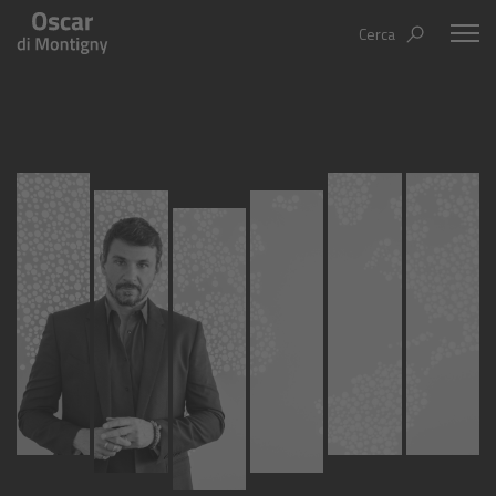
Cerca
Oscar Di Montigny
Aree tematiche
Humanovability
Bio
Economia Sferica
Books
Centodieci
Events
Nuovi Eroi
Video
Be Your Essence
IT
EN
ES
Futurability