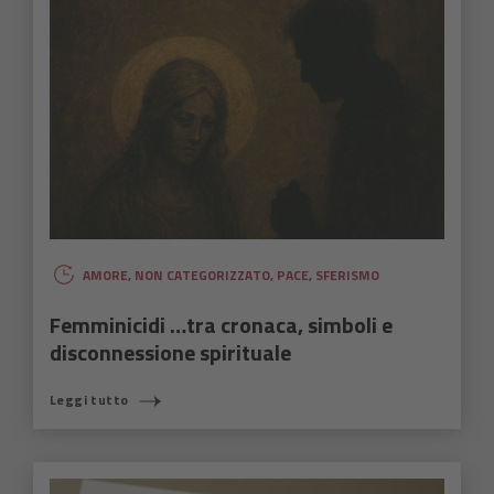
AMORE
,
NON CATEGORIZZATO
,
PACE
,
SFERISMO
Femminicidi …tra cronaca, simboli e
disconnessione spirituale
Leggi tutto