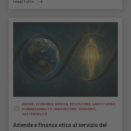
Leggi tutto
AMORE
,
ECONOMIA SFERICA
,
EDUCAZIONE
,
GRATITUDINE
,
HUMANOVABILITY
,
INNOVAZIONE
,
SFERISMO
,
SOSTENIBILITÀ
Aziende e finanza etica al servizio del