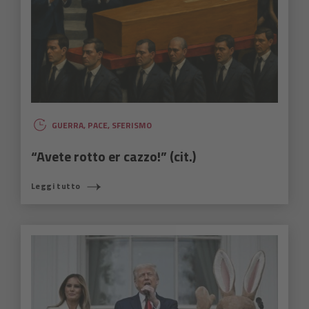
GUERRA
,
PACE
,
SFERISMO
“Avete rotto er cazzo!” (cit.)
Leggi tutto