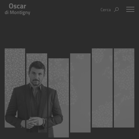
Cerca
Oscar Di Montigny
Aree tematiche
Humanovability
Bio
Economia Sferica
Books
Centodieci
Events
Nuovi Eroi
Video
Be Your Essence
IT
EN
ES
Futurability