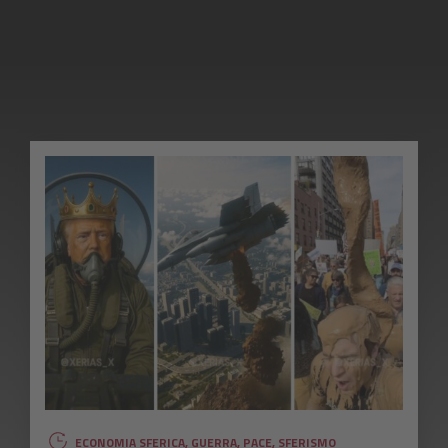
ECONOMIA SFERICA
,
GUERRA
,
PACE
,
SFERISMO