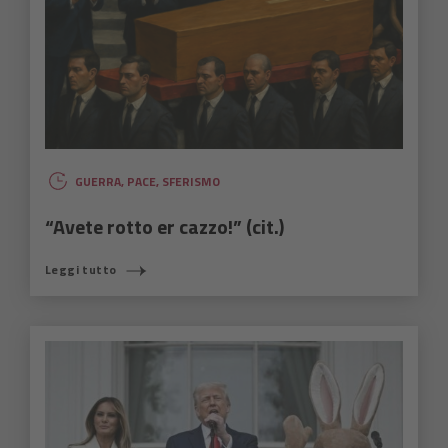
GUERRA
,
PACE
,
SFERISMO
“Avete rotto er cazzo!” (cit.)
Leggi tutto