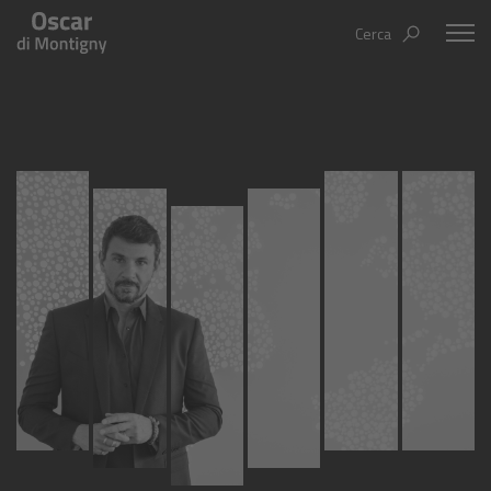
Cerca
Oscar Di Montigny
Aree tematiche
Humanovability
Bio
Economia Sferica
Books
Centodieci
Events
Nuovi Eroi
Video
Be Your Essence
IT
EN
ES
Futurability