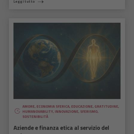
Leggi tutto
AMORE
,
ECONOMIA SFERICA
,
EDUCAZIONE
,
GRATITUDINE
,
HUMANOVABILITY
,
INNOVAZIONE
,
SFERISMO
,
SOSTENIBILITÀ
Aziende e finanza etica al servizio del