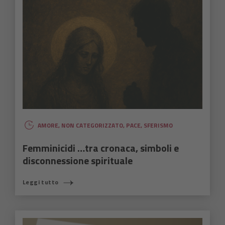
AMORE
,
NON CATEGORIZZATO
,
PACE
,
SFERISMO
Femminicidi …tra cronaca, simboli e
disconnessione spirituale
Leggi tutto