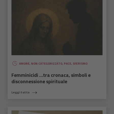
AMORE
,
NON CATEGORIZZATO
,
PACE
,
SFERISMO
Femminicidi …tra cronaca, simboli e
disconnessione spirituale
Leggi tutto