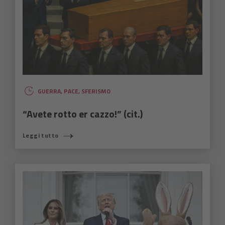
GUERRA
,
PACE
,
SFERISMO
“Avete rotto er cazzo!” (cit.)
Leggi tutto