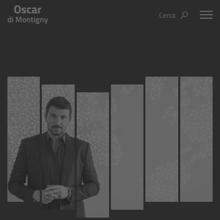
Cerca
Oscar Di Montigny
Aree tematiche
Humanovability
Bio
Economia Sferica
Books
Centodieci
Events
Nuovi Eroi
Video
Be Your Essence
IT
EN
ES
Futurability