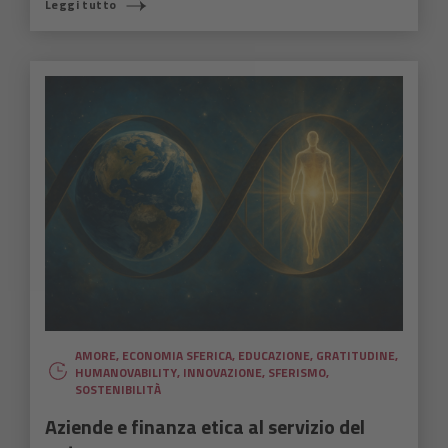
Leggi tutto
AMORE
,
ECONOMIA SFERICA
,
EDUCAZIONE
,
GRATITUDINE
,
HUMANOVABILITY
,
INNOVAZIONE
,
SFERISMO
,
SOSTENIBILITÀ
Aziende e finanza etica al servizio del