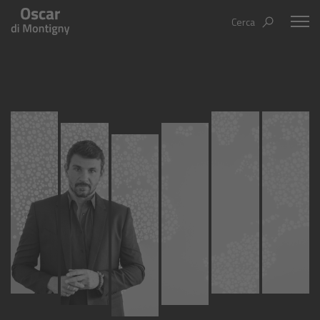
Cerca
Oscar Di Montigny
Aree tematiche
Humanovability
Bio
Economia Sferica
Books
Centodieci
Events
Nuovi Eroi
Video
Be Your Essence
IT
EN
ES
Futurability