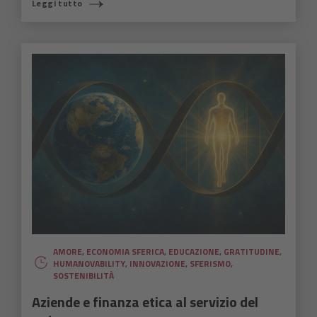
Leggi tutto
AMORE
,
ECONOMIA SFERICA
,
EDUCAZIONE
,
GRATITUDINE
,
HUMANOVABILITY
,
INNOVAZIONE
,
SFERISMO
,
SOSTENIBILITÀ
Aziende e finanza etica al servizio del