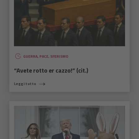
GUERRA
,
PACE
,
SFERISMO
“Avete rotto er cazzo!” (cit.)
Leggi tutto