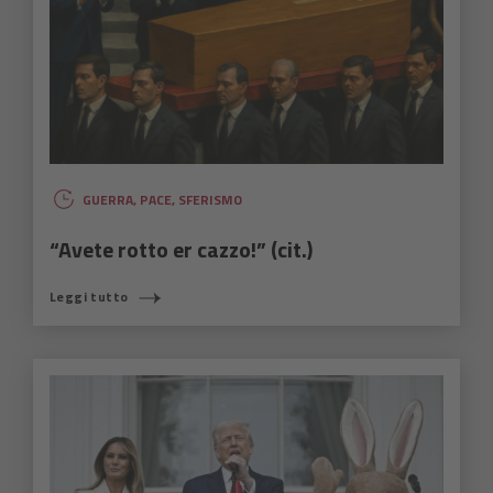
GUERRA
,
PACE
,
SFERISMO
“Avete rotto er cazzo!” (cit.)
Leggi tutto