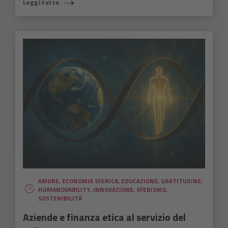
Leggi tutto
AMORE
,
ECONOMIA SFERICA
,
EDUCAZIONE
,
GRATITUDINE
,
HUMANOVABILITY
,
INNOVAZIONE
,
SFERISMO
,
SOSTENIBILITÀ
Aziende e finanza etica al servizio del