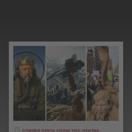
ECONOMIA SFERICA
,
GUERRA
,
PACE
,
SFERISMO