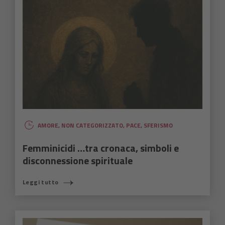
AMORE
,
NON CATEGORIZZATO
,
PACE
,
SFERISMO
Femminicidi …tra cronaca, simboli e
disconnessione spirituale
Leggi tutto