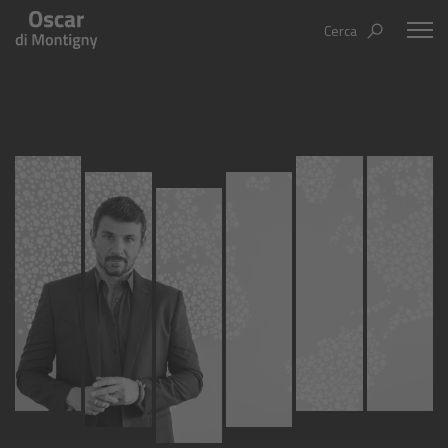
Cerca
Oscar Di Montigny
Aree tematiche
Humanovability
Bio
Economia Sferica
Books
Centodieci
Events
Nuovi Eroi
Video
Be Your Essence
IT
EN
ES
Futurability