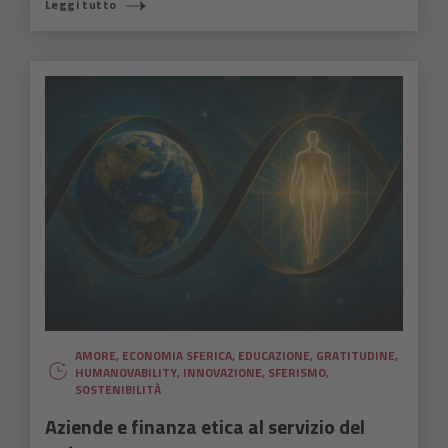
Leggi tutto
AMORE
,
ECONOMIA SFERICA
,
EDUCAZIONE
,
GRATITUDINE
,
HUMANOVABILITY
,
INNOVAZIONE
,
SFERISMO
,
SOSTENIBILITÀ
Aziende e finanza etica al servizio del