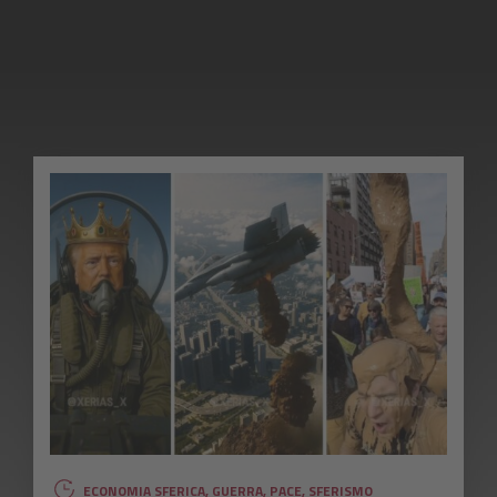
ECONOMIA SFERICA
,
GUERRA
,
PACE
,
SFERISMO