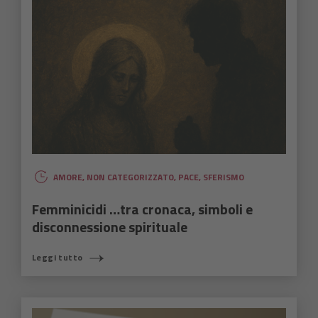
AMORE
,
NON CATEGORIZZATO
,
PACE
,
SFERISMO
Femminicidi …tra cronaca, simboli e
disconnessione spirituale
Leggi tutto