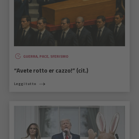
GUERRA
,
PACE
,
SFERISMO
“Avete rotto er cazzo!” (cit.)
Leggi tutto