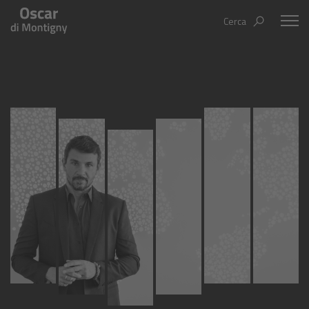
Cerca
Oscar Di Montigny
Aree tematiche
Humanovability
Bio
Economia Sferica
Books
Centodieci
Events
Nuovi Eroi
Video
Be Your Essence
IT
EN
ES
Futurability