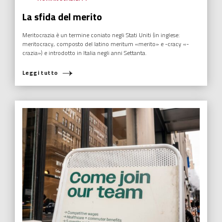
ECONOMIA SFERICA
,
EDUCAZIONE
,
HUMANOVABILITY
,
NUOVI EROI
,
RADIO ITALIA
Alessandro Silvello, dalla Madre alla
Coscienza
Con la parola “coscienza” si intende comunemente la conoscenza
che l’individuo ha di sé stesso e del mondo esterno con cui è in
rapporto.
Leggi tutto