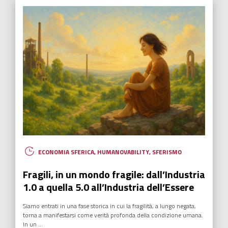
ECONOMIA SFERICA
,
EDUCAZIONE
,
HUMANOVABILITY
,
NUOVI EROI
Una lettera che lascia il segno
Ho ricevuto una lettera che in me ha lasciato il segno, e credo possa
lasciarlo anche in voi.
Leggi tutto