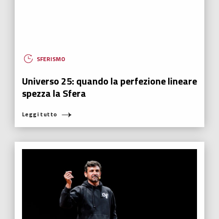
AMORE
,
ECONOMIA SFERICA
,
HUMANOVABILITY
,
NUOVI EROI
,
RADIO ITALIA
Francesco Mondora, il senso del cuore
“I sensi sono più di cinque, perché il cuore ci porta un senso in più.
Le emozioni che noi sentiamo con il cuore vanno oltre il normale
carattere sensoriale.”
Leggi tutto