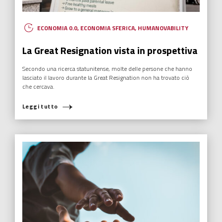
ECONOMIA SFERICA
,
EDUCAZIONE
,
FUTURABILITY
,
HUMANOVABILITY
,
NUOVI EROI
La Storia sono i bambini
La Storia sono i bambini. Mettiamoli nella condizione di scriverne
una degna delle nostre e delle loro aspettative.
Leggi tutto