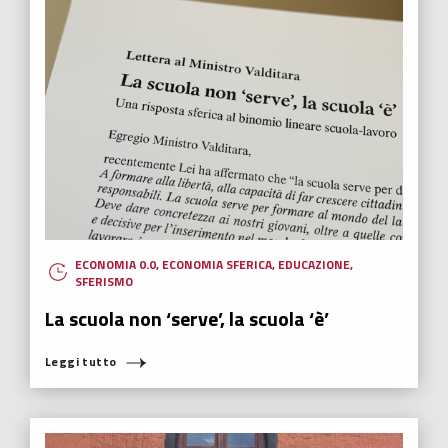
Leggi tutto
ECONOMIA 0.0
,
ECONOMIA SFERICA
,
FUTURABILITY
,
HUMANOVABILITY
,
NUOVI EROI
Oltre l’effetto Greta