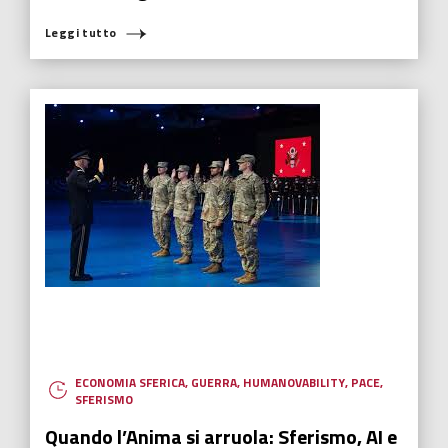
ECONOMIA SFERICA
,
FUTURABILITY
,
HUMANOVABILITY
,
INNOVAZIONE
Quo Vadis, Silicon Valley?
Quo Vadis, Silicon Valley? A quanto pare, non sta andando nella