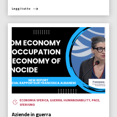
HUMANOVABILITY
,
NUOVI EROI
,
RADIO ITALIA
Fiorella Pallas, il valore delle cicatrici
La pratica del kintsugi è una risposta simbolicamente perfetta per
rappresentare il valore inestimabile da tributare a ogni nostra
cicatrice.
Leggi tutto