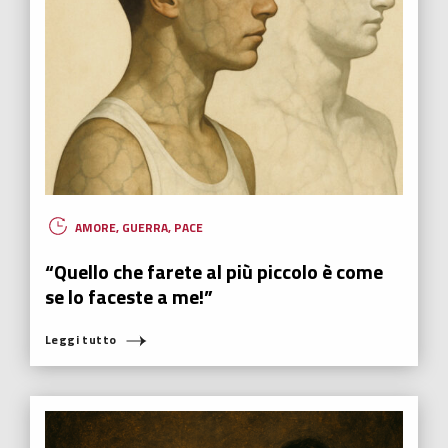
ECONOMIA SFERICA
,
FUTURABILITY
,
HUMANOVABILITY
,
INNOVAZIONE
,
NUOVI EROI
La voglia di libertà dietro alla maschera
Il video di una ragazza di Hong Kong che insegna a fare una
maschera coi capelli è diventato virale, potente simbolo di una
voglia profonda di democrazia.
Leggi tutto