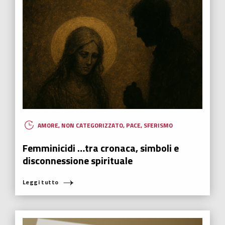
ECONOMIA 0.0
,
ECONOMIA SFERICA
,
EDUCAZIONE
,
FUTURABILITY
,
HUMANOVABILITY
L’istruzione è la chiave per lo sviluppo
globale
Il mercato dell’istruzione a livello globale vale 5 mila miliardi di
dollari e si stima che dovrebbe raddoppiare entro il 2030.