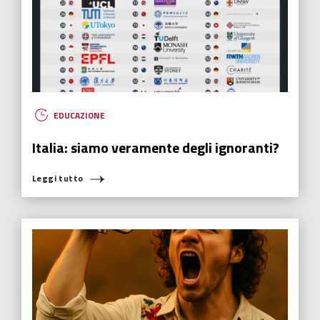
Joker è un film irresponsabile! Bellissimo nella forma, sia chiaro, ma
irresponsabile nella sostanza.
Leggi tutto
HUMANOVABILITY
,
NUOVI EROI
,
RADIO ITALIA