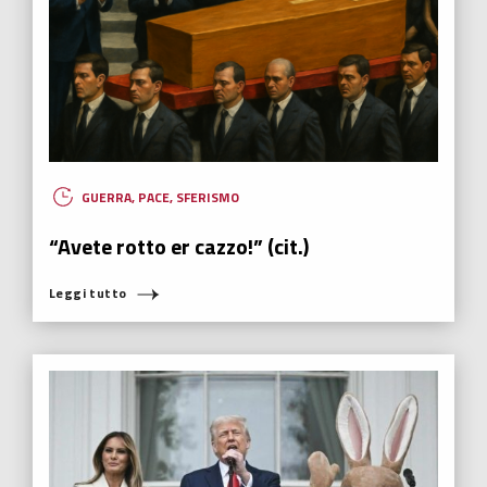
ECONOMIA 0.0
,
ECONOMIA SFERICA
,
FUTURABILITY
,
HUMANOVABILITY
,
INNOVAZIONE
Hong Kong, l’etica “liquida” di Tim Cook
Tim Cook, Ceo di Apple, ha scelto di eliminare dallo store online
cinese la app HKmap.live, la cui natura è oggetto di discussione a
Hong Kong.
Leggi tutto