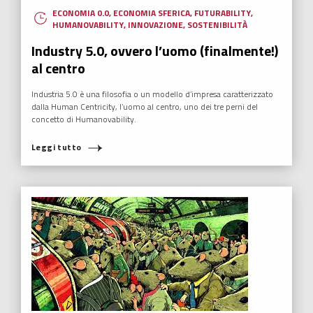
ECONOMIA 0.0
,
ECONOMIA SFERICA
,
FUTURABILITY
,
HUMANOVABILITY
,
NUOVI EROI
ONU in bolletta, a rischio l’Agenda 2030?
Se l’ONU è in bolletta, cosa e chi ci manterrà sulla strada della
cooperazione per il completamento dell’Agenda 2030?
Leggi tutto