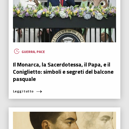
HUMANOVABILITY
,
NUOVI EROI
,
RADIO ITALIA
Daniele Silvestri apre la 4 stagione de Il
Tempo dei nuovi eroi!
La quarta stagione de “Il tempo dei nuovi eroi” riparte con il mio
incontro a bordo palco del Verti Music Place con il cantautore
Daniele Silvestri.
Leggi tutto