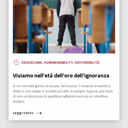
AMORE
,
ECONOMIA SFERICA
,
FUTURABILITY
,
HUMANOVABILITY
,
NUOVI EROI
“Food4Life”: vivere l’Ubuntu negli slum di
COSA STAI CERCANDO?
Nairobi
A Nairobi con la missione umanitaria ‘Food4Life’ di Fondazione
Mediolanum Onlus in supporto di Alice for Children e Amani for