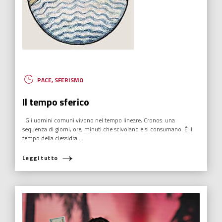
HUMANOVABILITY
,
NUOVI EROI
,
RADIO ITALIA
Arrivederci alla Primavera per la
Stagione 5 !
Per chiudere in bellezza la quarta stagione de “Il tempo dei nuovi
eroi” sono stato intervistato da Daniela Cappelletti e Simone Maggio
di Radio Italia.
Leggi tutto