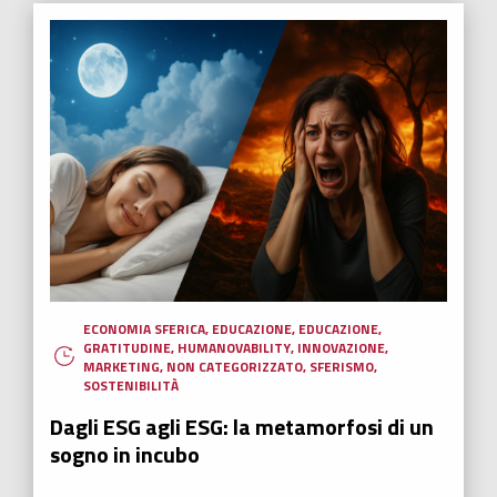
Africa.
Leggi tutto
HUMANOVABILITY
,
NUOVI EROI
,
RADIO ITALIA