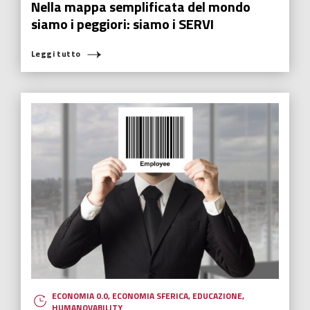
ECONOMIA 0.0
,
ECONOMIA SFERICA
,
FUTURABILITY
,
HUMANOVABILITY
,
INNOVAZIONE
Bolivia, dal deserto di sale al tesoro di
litio
In Bolivia, sotto il “deserto di sale”, è presente il maggior giacimento
del pianeta di litio, il cosiddetto “oro bianco”.
Leggi tutto