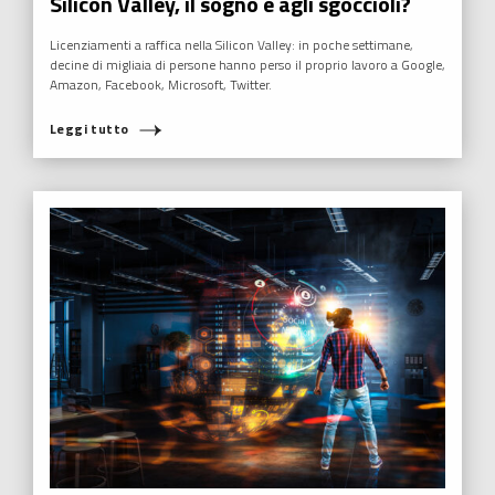
HUMANOVABILITY
,
NUOVI EROI
,
RADIO ITALIA
Levante, dentro la scatola di
“magmamemoria”
“Il Tempo dei Nuovi Eroi è stato un po’ come scavare dentro la
scatola di magmamemoria” ha confessato la cantautrice Levante al
termine della puntata.
Leggi tutto