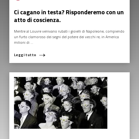
questo nuovo decennio: smettiamo di procedere nel verso opposto
a quello del bene comune!
Leggi tutto
ECONOMIA 0.0
,
ECONOMIA SFERICA
,
HUMANOVABILITY
,
MARKETING