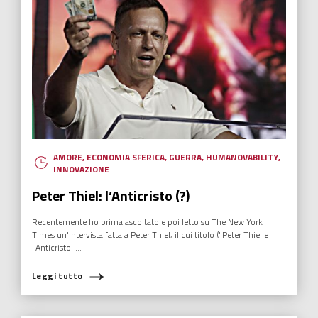
ECONOMIA SFERICA
,
EDUCAZIONE
,
HUMANOVABILITY
,
NUOVI EROI
,
RADIO ITALIA
Danilo Terrana, il lato concreto del
sognatore
Oltre a fare il suo mestiere di commissario della polizia municipale
di Palermo, Danilo Terrana disegna fumetti pensati per combattere il
bullismo.
Leggi tutto