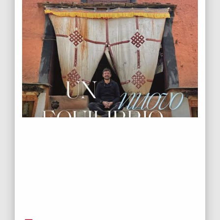
Al termine del vertice UN segnato dall’intervento di Greta, le nazioni
che si sono impegnate a ridurre a zero le loro emissioni entro il
2050 sono 77.
Leggi tutto
ECONOMIA 0.0
,
ECONOMIA SFERICA
,
FUTURABILITY
,