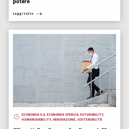
ECONOMIA 0.0
,
ECONOMIA SFERICA
,
EDUCAZIONE
,
HUMANOVABILITY
,
INNOVAZIONE
Oltre le apparenze dei social media: la
sfida dei diritti
Il futuro di privacy, libertà di espressione e governance democratica
si basa sulle decisioni che prendiamo oggi sul terreno dei social
media.
Leggi tutto