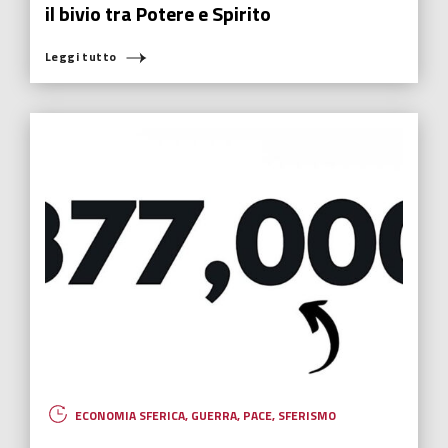
direzione di contribuire significativamente a una crescita
economica reale.
Leggi tutto
HUMANOVABILITY
,
NUOVI EROI
,
RADIO ITALIA