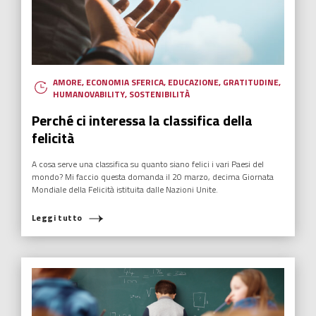
FUTURABILITY
,
HUMANOVABILITY
,
NUOVI EROI
,
RADIO ITALIA
Ada Rosa Balzan, elogio dell’andare oltre
Riusciremo a entrare veramente nell’era della sostenibilità quando
tutti avremo capito che è proprio quel che c’è “oltre noi” a
permettere il “noi”
Leggi tutto