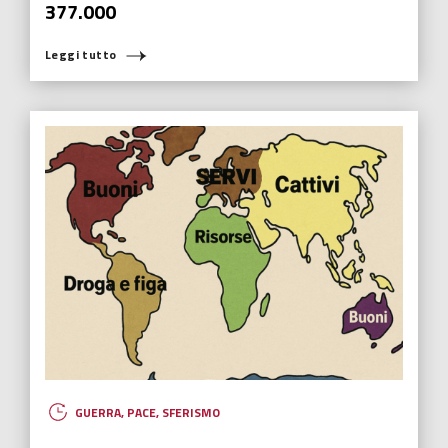
Jago, fallendo si cresce
“Ho imparato a fallire. La mia vita è fatta di un elenco infinito di
fallimenti che colleziono ogni giorno” spiega l’artista Jago.
Leggi tutto