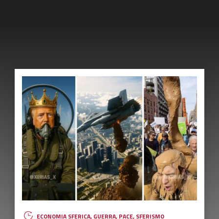
ECONOMIA 0.0
,
ECONOMIA SFERICA
,
HUMANOVABILITY
,
INNOVAZIONE
,
NUOVI EROI
Un decennio per il Bene del Tutto
Grandi opportunità di evoluzione sono già visibili alla soglia di