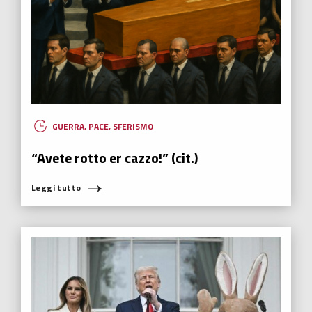
GUERRA
,
PACE
,
SFERISMO
“Avete rotto er cazzo!” (cit.)
Leggi tutto