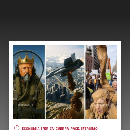
ECONOMIA SFERICA
,
GUERRA
,
PACE
,
SFERISMO