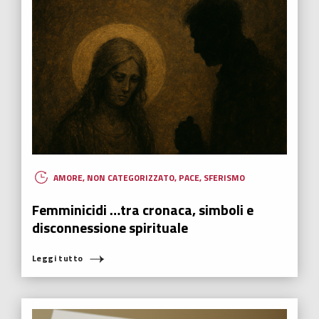
AMORE
,
NON CATEGORIZZATO
,
PACE
,
SFERISMO
Femminicidi …tra cronaca, simboli e
disconnessione spirituale
Leggi tutto