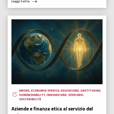
Leggi tutto
AMORE
,
ECONOMIA SFERICA
,
EDUCAZIONE
,
GRATITUDINE
,
HUMANOVABILITY
,
INNOVAZIONE
,
SFERISMO
,
SOSTENIBILITÀ
Aziende e finanza etica al servizio del