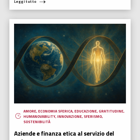
Leggi tutto
AMORE
,
ECONOMIA SFERICA
,
EDUCAZIONE
,
GRATITUDINE
,
HUMANOVABILITY
,
INNOVAZIONE
,
SFERISMO
,
SOSTENIBILITÀ
Aziende e finanza etica al servizio del