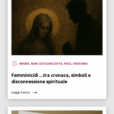
AMORE
,
NON CATEGORIZZATO
,
PACE
,
SFERISMO
Femminicidi …tra cronaca, simboli e
disconnessione spirituale
Leggi tutto