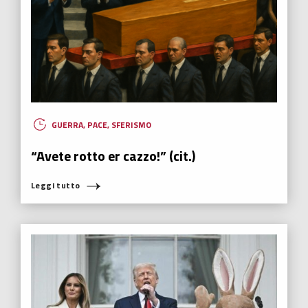
GUERRA
,
PACE
,
SFERISMO
“Avete rotto er cazzo!” (cit.)
Leggi tutto