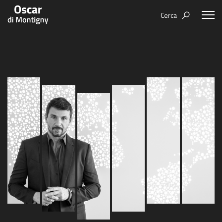
Cerca
Oscar Di Montigny
Aree tematiche
Humanovability
Bio
Economia Sferica
Books
Centodieci
Events
Nuovi Eroi
Video
Be Your Essence
IT
EN
ES
Futurability