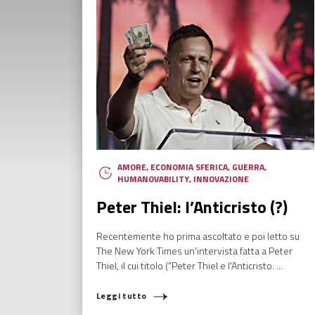
AMORE
,
ECONOMIA SFERICA
,
GUERRA
,
HUMANOVABILITY
,
INNOVAZIONE
Peter Thiel: l’Anticristo (?)
Recentemente ho prima ascoltato e poi letto su
The New York Times un'intervista fatta a Peter
Thiel, il cui titolo ("Peter Thiel e l'Anticristo. ...
Leggi tutto