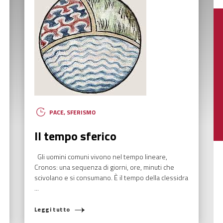
PACE
,
SFERISMO
Il tempo sferico
Gli uomini comuni vivono nel tempo lineare,
Cronos: una sequenza di giorni, ore, minuti che
scivolano e si consumano. È il tempo della clessidra
COSA STAI CERCANDO?
...
Leggi tutto