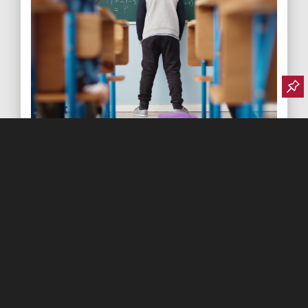
EDUCAZIONE
,
HUMANOVABILITY
,
SOSTENIBILITÀ
Viviamo nell’età dell’oro dell’ignoranza
In un normale giorno di scuola, nel mondo 1 miliardo di bambini
entra in una classe. Il numero più alto di sempre. Eppure, per molti
di loro un’istruzione di qualità accettabile è ancora un obiettivo
lontano.
Leggi tutto