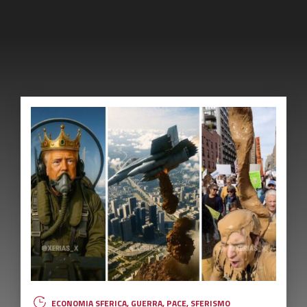
ECONOMIA SFERICA
,
GUERRA
,
PACE
,
SFERISMO